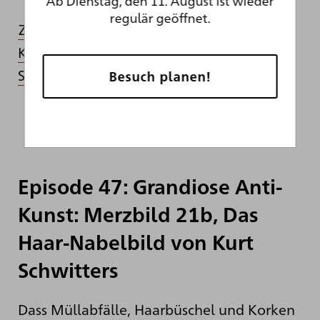
Ab Dienstag, den 11. August ist wieder
regulär geöffnet.
Zum Audiotranskript der
Kunstsnackepisode zum
Südniederländischen Meister
Besuch planen!
Episode 47: Grandiose Anti-
Kunst: Merzbild 21b, Das
Haar-Nabelbild von Kurt
Schwitters
Dass Müllabfälle, Haarbüschel und Korken