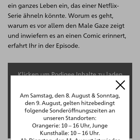
ein ganzes Leben ein, das einer Netflix-
Serie ähneln könnte. Worum es geht,
warum es vor allem den Male Gaze zeigt
und inwiefern es an einen Comic erinnert,
erfahrt Ihr in der Episode.
Klicken um Podigee Inhalte zu laden
Erfahre mehr in der
Datenschutzerklärung von Podigee
.
Am Samstag, den 8. August & Sonntag,
den 9. August, gelten hitzebedingt
folgende Sonderöffnungszeiten an
unseren Standorten:
Inhalte von Podigee immer erlauben
Orangerie: 10 – 16 Uhr, Junge
Inhalt direkt öffnen
Kunsthalle: 10 – 16 Uhr.